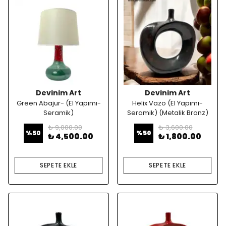
Devinim Art
Devinim Art
Green Abajur- (El Yapımı-
Helix Vazo (El Yapımı-
Seramik)
Seramik) (Metalik Bronz)
₺ 9,000.00
₺ 3,600.00
%
50
%
50
₺ 4,500.00
₺ 1,800.00
SEPETE EKLE
SEPETE EKLE