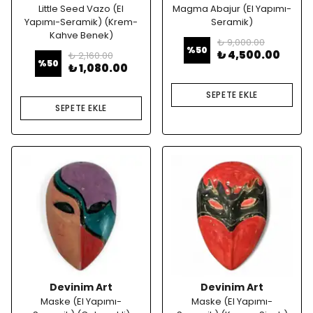
Little Seed Vazo (El
Magma Abajur (El Yapımı-
Yapımı-Seramik) (Krem-
Seramik)
Kahve Benek)
₺ 9,000.00
%
50
₺ 4,500.00
₺ 2,160.00
%
50
₺ 1,080.00
SEPETE EKLE
SEPETE EKLE
Devinim Art
Devinim Art
Maske (El Yapımı-
Maske (El Yapımı-