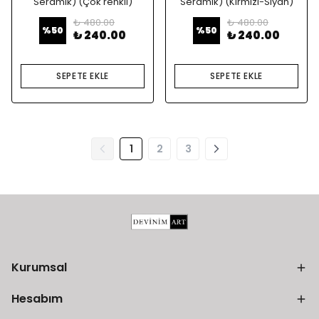
Seramik) (Çok renkli)
Seramik) (Kırmızı-Siyah)
₺ 480.00
₺ 480.00
%
50
%
50
₺ 240.00
₺ 240.00
SEPETE EKLE
SEPETE EKLE
1
2
3
Kurumsal
Hesabım