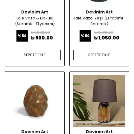
Devinim Art
Devinim Art
Lale Vazo & Dokulu
Lale Vazo, Yeşil (El Yapımı-
(Seramik- El yapımı)
Seramik)
₺ 1,800.00
₺ 2,100.00
%
50
%
50
₺ 900.00
₺ 1,050.00
SEPETE EKLE
SEPETE EKLE
Devinim Art
Devinim Art