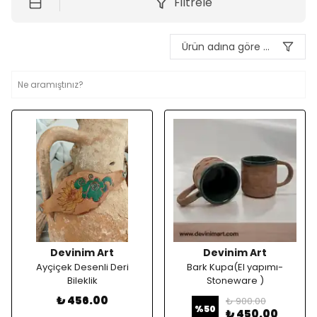
Filtrele
Ürün adına göre A-Z
Devinim Art
Devinim Art
Ayçiçek Desenli Deri
Bark Kupa(El yapımı-
Bileklik
Stoneware )
₺ 456.00
₺ 900.00
%
50
₺ 450.00