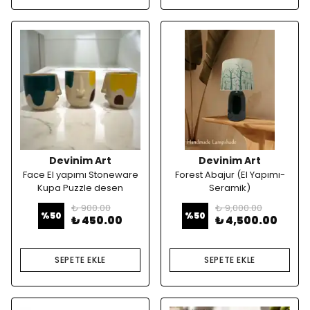
Devinim Art
Devinim Art
Face El yapımı Stoneware
Forest Abajur (El Yapımı-
Kupa Puzzle desen
Seramik)
₺ 900.00
₺ 9,000.00
%
50
%
50
₺ 450.00
₺ 4,500.00
SEPETE EKLE
SEPETE EKLE