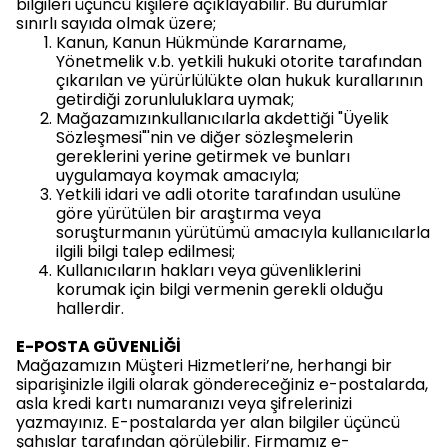
bilgileri üçüncü kişilere açıklayabilir. Bu durumlar
sınırlı sayıda olmak üzere;
Kanun, Kanun Hükmünde Kararname,
Yönetmelik v.b. yetkili hukuki otorite tarafından
çıkarılan ve yürürlülükte olan hukuk kurallarının
getirdiği zorunluluklara uymak;
Mağazamızınkullanıcılarla akdettiği "Üyelik
Sözleşmesi"'nin ve diğer sözleşmelerin
gereklerini yerine getirmek ve bunları
uygulamaya koymak amacıyla;
Yetkili idari ve adli otorite tarafından usulüne
göre yürütülen bir araştırma veya
soruşturmanın yürütümü amacıyla kullanıcılarla
ilgili bilgi talep edilmesi;
Kullanıcıların hakları veya güvenliklerini
korumak için bilgi vermenin gerekli olduğu
hallerdir.
E-POSTA GÜVENLİĞİ
Mağazamızın Müşteri Hizmetleri’ne, herhangi bir
siparişinizle ilgili olarak göndereceğiniz e-postalarda,
asla kredi kartı numaranızı veya şifrelerinizi
yazmayınız. E-postalarda yer alan bilgiler üçüncü
şahıslar tarafından görülebilir. Firmamız e-