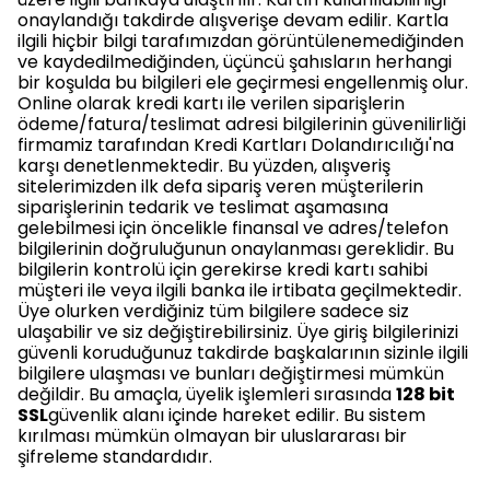
onaylandığı takdirde alışverişe devam edilir. Kartla
ilgili hiçbir bilgi tarafımızdan görüntülenemediğinden
ve kaydedilmediğinden, üçüncü şahısların herhangi
bir koşulda bu bilgileri ele geçirmesi engellenmiş olur.
Online olarak kredi kartı ile verilen siparişlerin
ödeme/fatura/teslimat adresi bilgilerinin güvenilirliği
firmamiz tarafından Kredi Kartları Dolandırıcılığı'na
karşı denetlenmektedir. Bu yüzden, alışveriş
sitelerimizden ilk defa sipariş veren müşterilerin
siparişlerinin tedarik ve teslimat aşamasına
gelebilmesi için öncelikle finansal ve adres/telefon
bilgilerinin doğruluğunun onaylanması gereklidir. Bu
bilgilerin kontrolü için gerekirse kredi kartı sahibi
müşteri ile veya ilgili banka ile irtibata geçilmektedir.
Üye olurken verdiğiniz tüm bilgilere sadece siz
ulaşabilir ve siz değiştirebilirsiniz. Üye giriş bilgilerinizi
güvenli koruduğunuz takdirde başkalarının sizinle ilgili
bilgilere ulaşması ve bunları değiştirmesi mümkün
değildir. Bu amaçla, üyelik işlemleri sırasında
128 bit
SSL
güvenlik alanı içinde hareket edilir. Bu sistem
kırılması mümkün olmayan bir uluslararası bir
şifreleme standardıdır.