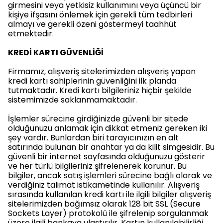
girmesini veya yetkisiz kullanımını veya üçüncü bir
kişiye ifşasını önlemek için gerekli tüm tedbirleri
almayı ve gerekli özeni göstermeyi taahhüt
etmektedir.
KREDİ KARTI GÜVENLİĞİ
Firmamız, alışveriş sitelerimizden alışveriş yapan
kredi kartı sahiplerinin güvenliğini ilk planda
tutmaktadır. Kredi kartı bilgileriniz hiçbir şekilde
sistemimizde saklanmamaktadır.
İşlemler sürecine girdiğinizde güvenli bir sitede
olduğunuzu anlamak için dikkat etmeniz gereken iki
şey vardır. Bunlardan biri tarayıcınızın en alt
satırında bulunan bir anahtar ya da kilit simgesidir. Bu
güvenli bir internet sayfasında olduğunuzu gösterir
ve her türlü bilgileriniz şifrelenerek korunur. Bu
bilgiler, ancak satış işlemleri sürecine bağlı olarak ve
verdiğiniz talimat istikametinde kullanılır. Alışveriş
sırasında kullanılan kredi kartı ile ilgili bilgiler alışveriş
sitelerimizden bağımsız olarak 128 bit SSL (Secure
Sockets Layer) protokolü ile şifrelenip sorgulanmak
üzere ilgili bankaya ulaştırılır. Kartın kullanılabilirliği