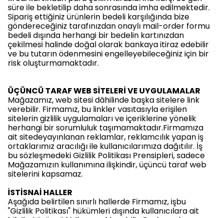
süre ile bekletilip daha sonrasında imha edilmektedir.
Sipariş ettiğiniz ürünlerin bedeli karşılığında bize
göndereceğiniz tarafınızdan onaylı mail-order formu
bedeli dışında herhangi bir bedelin kartınızdan
çekilmesi halinde doğal olarak bankaya itiraz edebilir
ve bu tutarın ödenmesini engelleyebileceğiniz için bir
risk oluşturmamaktadır.
ÜÇÜNCÜ TARAF WEB SİTELERİ VE UYGULAMALAR
Mağazamız, web sitesi dâhilinde başka sitelere link
verebilir. Firmamız, bu linkler vasıtasıyla erişilen
sitelerin gizlilik uygulamaları ve içeriklerine yönelik
herhangi bir sorumluluk taşımamaktadır.Firmamıza
ait sitedeyayınlanan reklamlar, reklamcılık yapan iş
ortaklarımız aracılığı ile kullanıcılarımıza dağıtılır. İş
bu sözleşmedeki Gizlilik Politikası Prensipleri, sadece
Mağazamızın kullanımına ilişkindir, üçüncü taraf web
sitelerini kapsamaz.
İSTİSNAİ HALLER
Aşağıda belirtilen sınırlı hallerde Firmamız, işbu
"Gizlilik Politikası" hükümleri dışında kullanıcılara ait