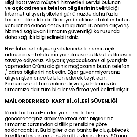
Bilgi hattı veya müşteri hizmetleri servisi bulunan
ve
açık adres ve telefon bilgilerinin
belirtildiği
İnternet alışveriş siteleri günümüzde daha fazla
tercih edilmektedir. Bu sayede aklınıza takılan bütün
konular hakkında detaylı bilgi alabilir, online alışveriş
hizmeti sağlayan firmanın güvenirliği konusunda
daha sağlıklı bilgi edinebilirsiniz.
Not:
İnternet alışveriş sitelerinde firmanın açık
adresinin ve telefonun yer almasına dikkat edilmesini
tavsiye ediyoruz. Alışveriş yapacaksanız alışverişinizi
yapmadan ürünü aldığınız mağazanın bütün telefon
/ adres bilgilerini not edin. Eğer güvenmiyorsanız
alışverişten önce telefon ederek teyit edin.
Firmamıza ait tüm online alışveriş sitelerimizde
firmamıza dair tüm bilgiler ve firma yeri belirtilmiştir.
MAİL ORDER KREDİ KART BİLGİLERİ GÜVENLİĞİ
Kredi kartı mail-order yöntemi ile bize
göndereceğiniz kimlik ve kredi kart bilgileriniz
firmamız tarafından gizlilik prensibine göre
saklanacaktır. Bu bilgiler olası banka ile oluşubilecek
kredi kartından para çekim itirazlarına karşı 60 gün