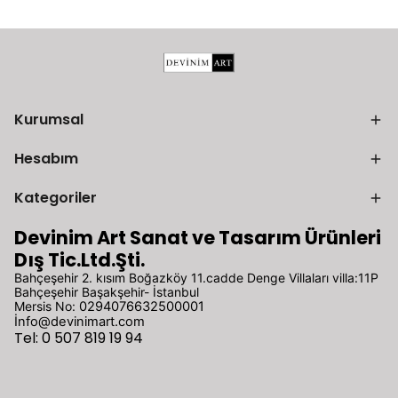
Kurumsal
Hesabım
Kategoriler
Devinim Art Sanat ve Tasarım Ürünleri
Dış Tic.Ltd.Şti.
Bahçeşehir 2. kısım Boğazköy 11.cadde Denge Villaları villa:11P
Bahçeşehir Başakşehir- İstanbul
Mersis No:
0294076632500001
İ
nfo@devinimart.com
Tel: 0 507 819 19 94