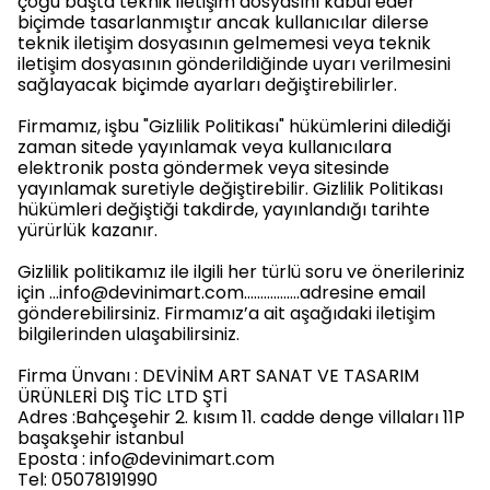
çoğu başta teknik iletişim dosyasını kabul eder
biçimde tasarlanmıştır ancak kullanıcılar dilerse
teknik iletişim dosyasının gelmemesi veya teknik
iletişim dosyasının gönderildiğinde uyarı verilmesini
sağlayacak biçimde ayarları değiştirebilirler.
Firmamız, işbu "Gizlilik Politikası" hükümlerini dilediği
zaman sitede yayınlamak veya kullanıcılara
elektronik posta göndermek veya sitesinde
yayınlamak suretiyle değiştirebilir. Gizlilik Politikası
hükümleri değiştiği takdirde, yayınlandığı tarihte
yürürlük kazanır.
Gizlilik politikamız ile ilgili her türlü soru ve önerileriniz
için
…
info@devinimart.com
……………..
adresine email
gönderebilirsiniz. Firmamız’a ait aşağıdaki iletişim
bilgilerinden ulaşabilirsiniz.
Firma Ünvanı : DEVİNİM ART SANAT VE TASARIM
ÜRÜNLERİ DIŞ TİC LTD ŞTİ
Adres :Bahçeşehir 2. kısım 11. cadde denge villaları 11P
başakşehir istanbul
Eposta :
info@devinimart.com
Tel: 05078191990