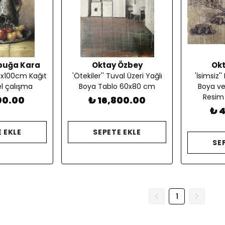
buğa Kara
Oktay Özbey
Ok
0x100cm Kağıt
'Ötekiler'' Tuval Üzeri Yağlı
'İsimsiz''
el çalışma
Boya Tablo 60x80 cm
Boya ve
Resim
00.00
₺ 16,800.00
₺ 
 EKLE
SEPETE EKLE
SE
1