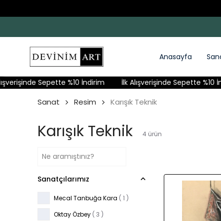
Anasayfa
San
şverişinde Sepette %10 İndirim
İlk Alışverişinde Sepette %10 İndi
Sanat
Resim
Karışık Teknik
Karışık Teknik
4
ürün
Sanatçılarımız
Mecal Tanbuğa Kara
( 1 )
Oktay Özbey
( 3 )