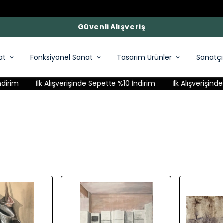
Güvenli Alışveriş
at
Fonksiyonel Sanat
Tasarım Ürünler
Sanatçı
rim
İlk Alışverişinde Sepette %10 İndirim
İlk Alışverişinde S