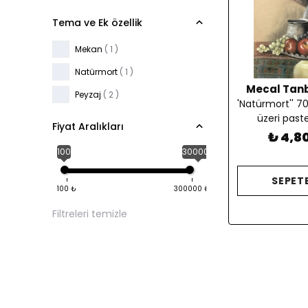
Tema ve Ek özellik
Mekan
( 1 )
Natürmort
( 1 )
Mecal Tan
Peyzaj
( 2 )
'Natürmort'' 7
üzeri past
Fiyat Aralıkları
₺ 4,8
100
300000
SEPETE
100
₺
300000
₺
Filtreleri temizle