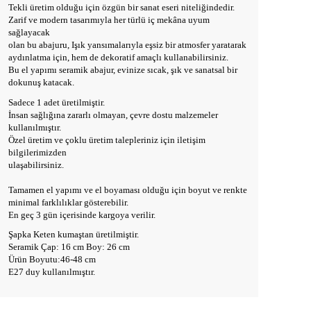
Tekli üretim olduğu için özgün bir sanat eseri niteliğindedir.
Zarif ve modern tasarımıyla her türlü iç mekâna uyum
sağlayacak
olan bu abajuru, Işık yansımalarıyla eşsiz bir atmosfer yaratarak
aydınlatma için, hem de dekoratif amaçlı kullanabilirsiniz.
Bu el yapımı seramik abajur, evinize sıcak, şık ve sanatsal bir
dokunuş katacak.
Sadece 1 adet üretilmiştir.
İnsan sağlığına zararlı olmayan, çevre dostu malzemeler
kullanılmıştır.
Özel üretim ve çoklu üretim talepleriniz için iletişim
bilgilerimizden
ulaşabilirsiniz.
Tamamen el yapımı ve el boyaması olduğu için boyut ve renkte
minimal farklılıklar gösterebilir.
En geç 3 gün içerisinde kargoya verilir.
Şapka Keten kumaştan üretilmiştir.
Seramik Çap: 16 cm Boy: 26 cm
Ürün Boyutu:46-48 cm
E27 duy kullanılmıştır.