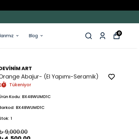
0
larımız
Blog
DEVİNİM ART
Orange Abajur- (El Yapımı-Seramik)
Tükeniyor
Ürün Kodu
:
BX48WUMD1C
Barkod
:
BX48WUMD1C
Stok
:
1
₺ 9,000.00
₺ 4,500.00