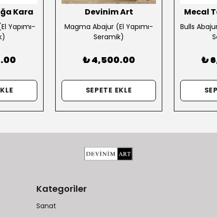
ğa Kara
Devinim Art
Mecal 
 (El Yapımı-
Magma Abajur (El Yapımı-
Bulls Abaju
k)
Seramik)
S
0.00
₺ 4,500.00
₺ 
EKLE
SEPETE EKLE
SEP
Kategoriler
Sanat