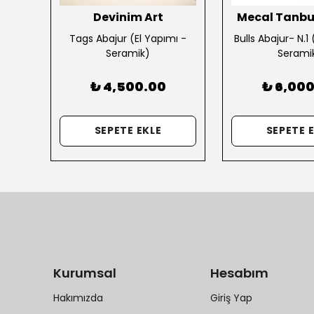
Devinim Art
Mecal Tanbu
ımı -
Tags Abajur (El Yapımı -
Bulls Abajur- N.1
Seramik)
Serami
₺ 4,500.00
₺ 6,00
SEPETE EKLE
SEPETE 
Kurumsal
Hesabım
Hakımızda
Giriş Yap