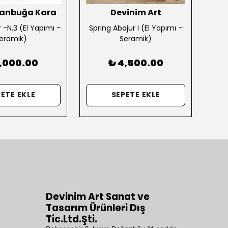
Tanbuğa Kara
Devinim Art
r -N.3 (El Yapımı -
Spring Abajur I (El Yapımı -
For
eramik)
Seramik)
6,000.00
₺ 4,500.00
ETE EKLE
SEPETE EKLE
Devinim Art Sanat ve
Tasarım Ürünleri Dış
Tic.Ltd.Şti.