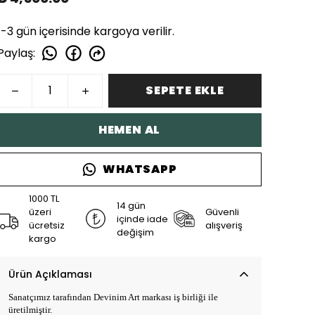
1-3 gün içerisinde kargoya verilir.
Paylaş
:
SEPETE EKLE
HEMEN AL
WHATSAPP
1000 TL
14 gün
üzeri
Güvenli
içinde iade
ücretsiz
alışveriş
değişim
kargo
Ürün Açıklaması
Sanatçımız tarafından Devinim Art markası iş birliği ile
üretilmiştir.