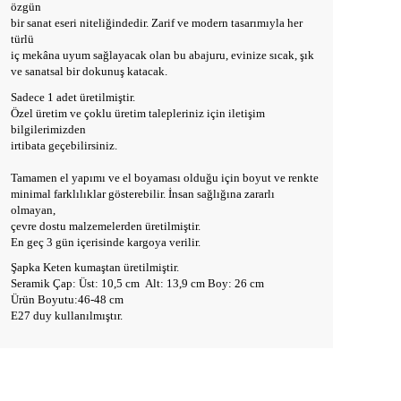
özgün
bir sanat eseri niteliğindedir. Zarif ve modern tasarımıyla her
türlü
iç mekâna uyum sağlayacak olan bu abajuru, evinize sıcak, şık
ve sanatsal bir dokunuş katacak.
Sadece 1 adet üretilmiştir.
Özel üretim ve çoklu üretim talepleriniz için iletişim
bilgilerimizden
irtibata geçebilirsiniz.
Tamamen el yapımı ve el boyaması olduğu için boyut ve renkte
minimal farklılıklar gösterebilir. İnsan sağlığına zararlı
olmayan,
çevre dostu malzemelerden üretilmiştir.
En geç 3 gün içerisinde kargoya verilir.
Şapka Keten kumaştan üretilmiştir.
Seramik Çap: Üst: 10,5 cm Alt: 13,9 cm Boy: 26 cm
Ürün Boyutu:46-48 cm
E27 duy kullanılmıştır.