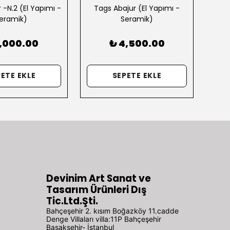
r -N.2 (El Yapımı -
Tags Abajur (El Yapımı -
Bull
eramik)
Seramik)
6,000.00
₺ 4,500.00
ETE EKLE
SEPETE EKLE
Devinim Art Sanat ve
Tasarım Ürünleri Dış
Tic.Ltd.Şti.
Bahçeşehir 2. kısım Boğazköy 11.cadde
Denge Villaları villa:11P Bahçeşehir
Başakşehir- İstanbul