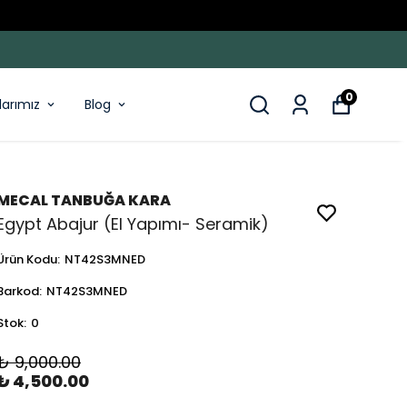
0
larımız
Blog
MECAL TANBUĞA KARA
Egypt Abajur (El Yapımı- Seramik)
Ürün Kodu
:
NT42S3MNED
Barkod
:
NT42S3MNED
Stok
:
0
₺ 9,000.00
₺ 4,500.00