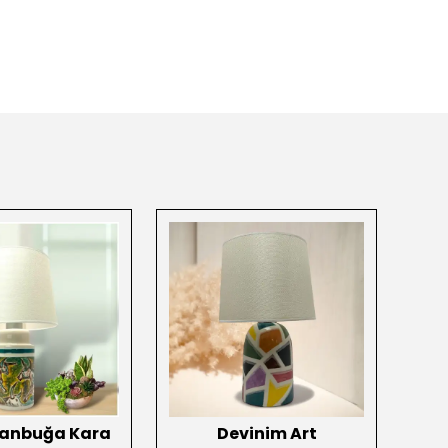
Tanbuğa Kara
Devinim Art
Me