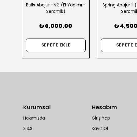
ımı-
Bulls Abajur -N.3 (El Yapımı -
Spring Abajur II 
Seramik)
Serami
₺ 6,000.00
₺ 4,50
SEPETE EKLE
SEPETE 
Kurumsal
Hesabım
Hakımızda
Giriş Yap
S.S.S
Kayıt Ol