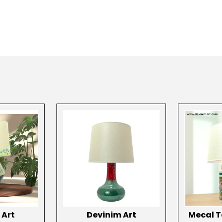
 Art
Devinim Art
Mecal 