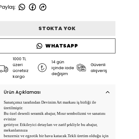
Paylaş
:
STOKTA YOK
WHATSAPP
1000 TL
14 gün
üzeri
Güvenli
içinde iade
ücretsiz
alışveriş
değişim
kargo
Ürün Açıklaması
Sanatçımız tarafından Devinim Art markası iş birliği ile
üretilmiştir.
Bu özel desenli seramik abajur, Mısır sembolizmi ve sanatını
evinize
getiriyor. Etkileyici detayları ve zarif şekliyle bu abajur,
mekanlarınıza
benzersiz ve egzotik bir hava katacak.Tekli üretim olduğu için