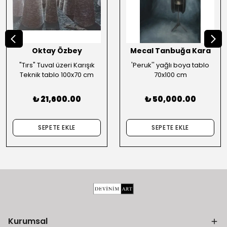
Oktay Özbey
Mecal Tanbuğa Kara
"Tırs" Tuval üzeri Karışık
'Peruk'' yağlı boya tablo
Teknik tablo 100x70 cm
70x100 cm
₺ 21,600.00
₺ 50,000.00
SEPETE EKLE
SEPETE EKLE
Kurumsal