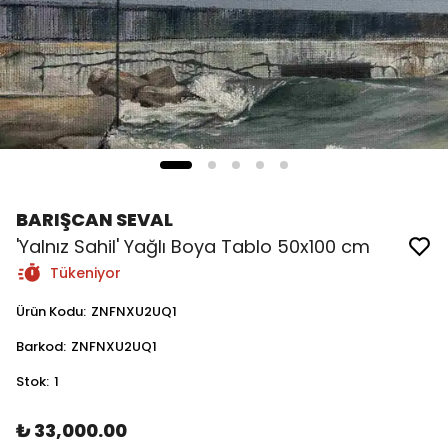
BARIŞCAN SEVAL
'Yalnız Sahil' Yağlı Boya Tablo 50x100 cm
Tükeniyor
Ürün Kodu
:
ZNFNXU2UQ1
Barkod
:
ZNFNXU2UQ1
Stok
:
1
₺ 33,000.00