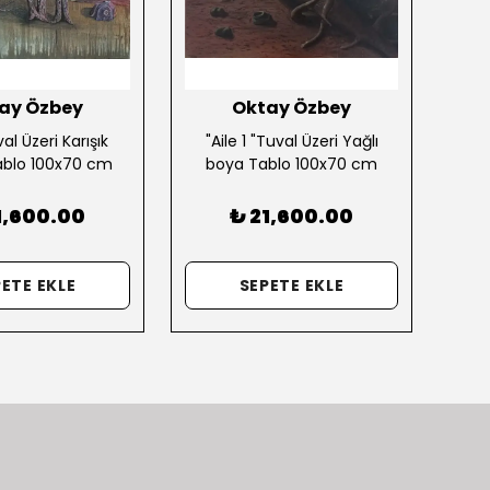
ay Özbey
Oktay Özbey
al Üzeri Karışık
"Aile 1 "Tuval Üzeri Yağlı
'Pu
ablo 100x70 cm
boya Tablo 100x70 cm
Üzer
1,600.00
₺ 21,600.00
ETE EKLE
SEPETE EKLE