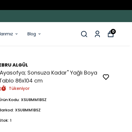
0
larımız
Blog
EBRU ALGÜL
'Ayasofya; Sonsuza Kadar'' Yağlı Boya
Tablo 86x104 cm
Tükeniyor
Ürün Kodu
:
XSU8MM1BSZ
Barkod
:
XSU8MM1BSZ
Stok
:
1