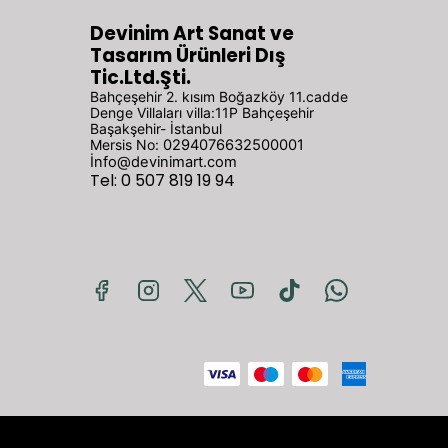
Devinim Art Sanat ve
Tasarım Ürünleri Dış
Tic.Ltd.Şti.
Bahçeşehir 2. kısım Boğazköy 11.cadde
Denge Villaları villa:11P Bahçeşehir
Başakşehir- İstanbul
Mersis No:
0294076632500001
İ
nfo@devinimart.com
Tel: 0 507 819 19 94