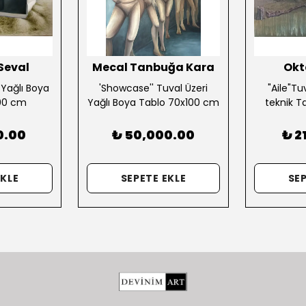
Seval
Mecal Tanbuğa Kara
Okt
 Yağlı Boya
'Showcase'' Tuval Üzeri
"Aile"Tuv
00 cm
Yağlı Boya Tablo 70x100 cm
teknik T
0.00
₺ 50,000.00
₺ 2
EKLE
SEPETE EKLE
SEP