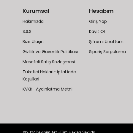
Kurumsal
Hesabım
Hakımızda
Giriş Yap
S.S.S
Kayıt Ol
Bize Ulaşın
Şifremi Unuttum
Gizlilik ve Güvenlik Politikası
Sipariş Sorgulama
Mesafeli Satış Sözleşmesi
Tüketici Haklari- İptal İade
Koşullari
KVKK- Aydınlatma Metni
©2024Devinim Art -Tüm Hakları Saklıdır.