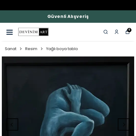
Güvenli Alışveriş
0
Sanat
Resim
Yağlı boya tablo