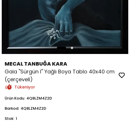
MECAL TANBUĞA KARA
Gaia ''Sürgün I'' Yağlı Boya Tablo 40x40 cm
(çerçeveli)
Tükeniyor
Ürün Kodu
:
4Q8LZM4Z2D
Barkod
:
4Q8LZM4Z2D
Stok
:
1