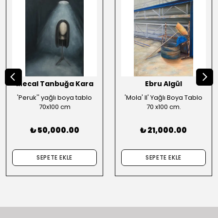
Mecal Tanbuğa Kara
Ebru Algül
'Peruk'' yağlı boya tablo
'Mola' II' Yağlı Boya Tablo
70x100 cm
70 x100 cm.
₺ 50,000.00
₺ 21,000.00
SEPETE EKLE
SEPETE EKLE