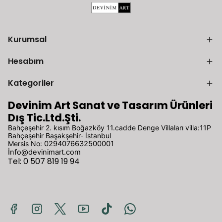
Kurumsal
Hesabım
Kategoriler
Devinim Art Sanat ve Tasarım Ürünleri
Dış Tic.Ltd.Şti.
Bahçeşehir 2. kısım Boğazköy 11.cadde Denge Villaları villa:11P
Bahçeşehir Başakşehir- İstanbul
Mersis No:
0294076632500001
İ
nfo@devinimart.com
Tel: 0 507 819 19 94