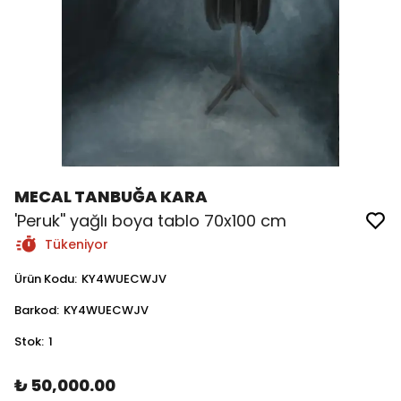
MECAL TANBUĞA KARA
'Peruk'' yağlı boya tablo 70x100 cm
Tükeniyor
Ürün Kodu
:
KY4WUECWJV
Barkod
:
KY4WUECWJV
Stok
:
1
₺ 50,000.00