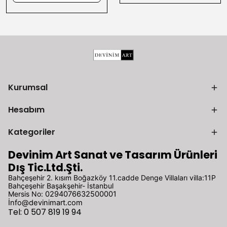
Kurumsal
Hesabım
Kategoriler
Devinim Art Sanat ve Tasarım Ürünleri
Dış Tic.Ltd.Şti.
Bahçeşehir 2. kısım Boğazköy 11.cadde Denge Villaları villa:11P
Bahçeşehir Başakşehir- İstanbul
Mersis No:
0294076632500001
İ
nfo@devinimart.com
Tel: 0 507 819 19 94